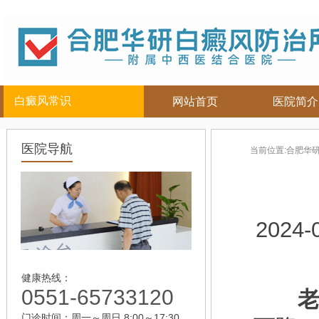
白癜风常识
网站首页
医院简介
白癜风人群
白癜风部位
白癜风常
医院导航
当前位置:
合肥华
儿童
面部
|
颈部
白癜风病因
青少年
四肢
|
白癜风百科
男性
头部
白癜风治疗
女性
背部
白癜风护理
2024-
老年
健康热线：
0551-65733120
老人
门诊时间：周一～周日 8:00～17:30