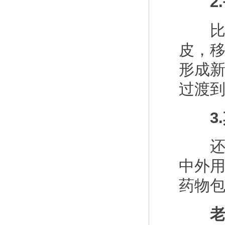
2.
比如
皮，
形成
过渡
3.
还可
中外
药物
老人