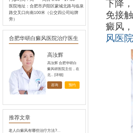
下降
医院地址：合肥市庐阳区蒙城北路与临泉
免接
路交叉口向南100米（公交四公司站牌
旁）
癜风
风医
合肥华研白癜风医院治疗医生
孙定英
高汝辉
刘斌
高汝辉 合肥华研白
刘斌，中共党员，毕
癜风研医院主任，在
业于华中科技大学
北...
同...
[详细]
[详细]
[详细]
咨询
咨询
咨询
预约
预约
预约
推荐文章
老人白癜风有哪些治疗方法?...