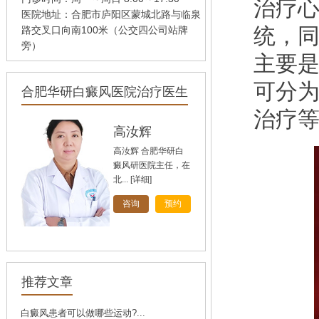
治疗
医院地址：合肥市庐阳区蒙城北路与临泉
统，
路交叉口向南100米（公交四公司站牌
旁）
主要
可分
合肥华研白癜风医院治疗医生
治疗
孙定英
高汝辉
刘斌
高汝辉 合肥华研白
刘斌，中共党员，毕
癜风研医院主任，在
业于华中科技大学
北...
同...
[详细]
[详细]
[详细]
咨询
咨询
咨询
预约
预约
预约
推荐文章
白癜风患者可以做哪些运动?...