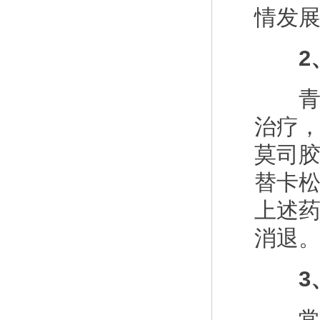
情发
2、
青少
治疗
莫司
替卡
上述
消退
3、
常用