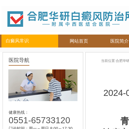
白癜风常识
网站首页
医院简介
白癜风人群
白癜风部位
白癜风常
医院导航
当前位置:
合肥华
儿童
面部
|
颈部
白癜风病因
青少年
四肢
|
白癜风百科
男性
头部
白癜风治疗
女性
背部
白癜风护理
2024-
老年
健康热线：
0551-65733120
青
门诊时间：周一～周日 8:00～17:30