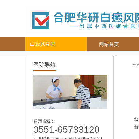
白癜风常识
网站首页
白癜风人群
白癜风部位
医院导航
当
儿童
面部
|
颈部
青少年
四肢
|
男性
头部
女性
背部
老年
块
健康热线：
0551-65733120
解
门诊时间：周一～周日 8:00～17:30