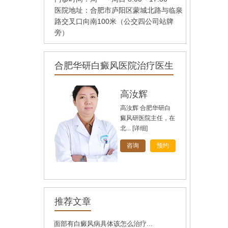
医院地址：合肥市庐阳区蒙城北路与临泉
路交叉口向南100米（公交四公司站牌
旁）
合肥华研白癜风医院治疗医生
孙定英
高汝辉
刘斌
高汝辉 合肥华研白
刘斌，中共党员，毕
癜风研医院主任，在
业于华中科技大学
北...
同...
[详细]
[详细]
[详细]
咨询
咨询
咨询
预约
预约
预约
推荐文章
白
面部有白癜风病具体该怎么治疗...