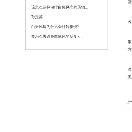
酒
该怎么选择治疗白癜风病的药物...
女
孙定英...
养
白癜风病为什么会好转很慢?...
由
要怎么去避免白癜风的反复?...
重
方
温
患
上