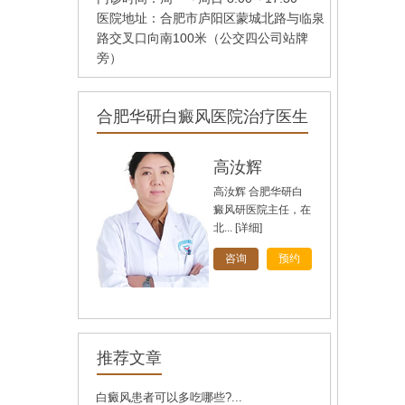
医院地址：合肥市庐阳区蒙城北路与临泉
路交叉口向南100米（公交四公司站牌
旁）
合肥华研白癜风医院治疗医生
孙定英
高汝辉
刘斌
刘斌，中共党员，毕
业于华中科技大学
同...
[详细]
[详细]
[详细]
咨询
咨询
咨询
预约
预约
预约
推荐文章
白癜风患者可以多吃哪些?...