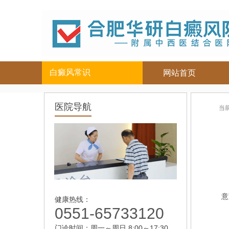
白癜风常识
网站首页
白癜风人群
白癜风部位
医院导航
当
儿童
面部
|
颈部
青少年
四肢
|
男性
头部
女性
背部
老年
意
健康热线：
0551-65733120
门诊时间：周一～周日 8:00～17:30