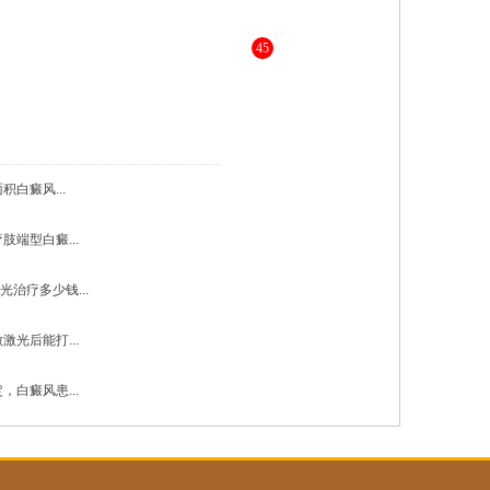
45
，为您进行更详细的解答 》》
白癜风...
肢端型白癜...
光治疗多少钱...
激光后能打...
，白癜风患...