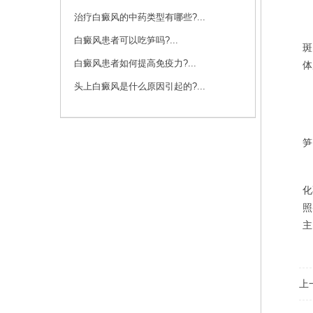
治疗白癜风的中药类型有哪些?...
白
白癜风患者可以吃笋吗?...
斑
白癜风患者如何提高免疫力?...
体
头上白癜风是什么原因引起的?...
由
笋
化
照
主
上