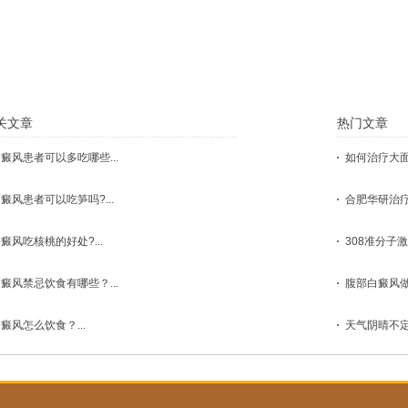
点击这里，医生会根据您的具体状况
关文章
热门文章
癜风患者可以多吃哪些...
如何治疗大面积
癜风患者可以吃笋吗?...
合肥华研治疗
癜风吃核桃的好处?...
308准分子激
癜风禁忌饮食有哪些？...
腹部白癜风做
癜风怎么饮食？...
天气阴晴不定