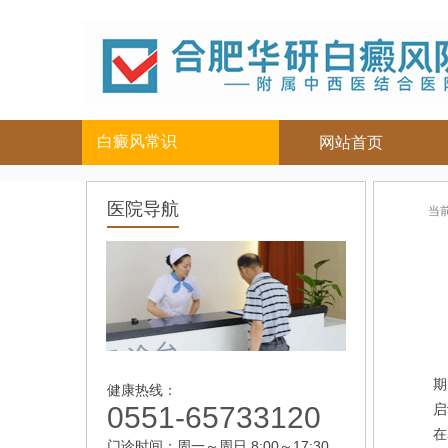
白癜风常识
网站首页
白癜风人群
白癜风部位
医院导航
当
儿童
面部
|
颈部
青少年
四肢
|
男性
头部
女性
背部
老年
夏
期
健康热线：
0551-65733120
启
在
门诊时间：周一～周日 8:00～17:30