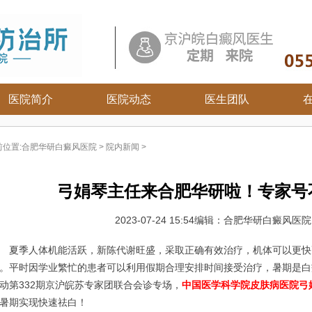
医院简介
医院动态
医生团队
白癜风常识
前位置:
合肥华研白癜风医院
>
院内新闻
>
白癜风病因
白癜风百科
弓娟琴主任来合肥华研啦！专家号
白癜风治疗
白癜风护理
2023-07-24 15:54
编辑：合肥华研白癜风医
季人体机能活跃，新陈代谢旺盛，采取正确有效治疗，机体可以更快
。平时因学业繁忙的患者可以利用假期合理安排时间接受治疗，暑期是白
动第332期京沪皖苏专家团联合会诊专场，
中国医学科学院皮肤病医院弓
暑期实现快速祛白！