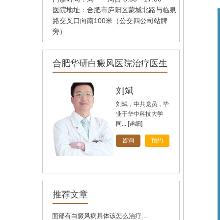
医院地址：合肥市庐阳区蒙城北路与临泉
路交叉口向南100米（公交四公司站牌
旁）
合肥华研白癜风医院治疗医生
孙定英
高汝辉
刘斌
刘斌，中共党员，毕
业于华中科技大学
同...
[详细]
[详细]
[详细]
咨询
咨询
咨询
预约
预约
预约
推荐文章
面部有白癜风病具体该怎么治疗...