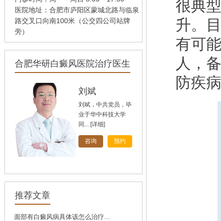
很典
医院地址：合肥市庐阳区蒙城北路与临泉
升。
路交叉口向南100米（公交四公司站牌
旁）
有可
人，
合肥华研白癜风医院治疗医生
防疾
孙定英
高汝辉
刘斌
刘斌，中共党员，毕
业于华中科技大学
同...
[详细]
[详细]
[详细]
咨询
咨询
咨询
预约
预约
预约
推荐文章
面部有白癜风病具体该怎么治疗...