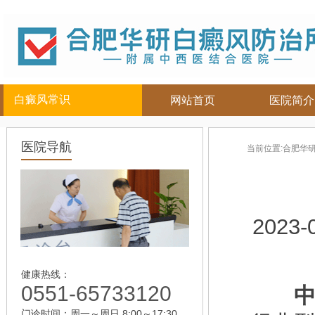
白癜风常识
网站首页
医院简介
白癜风人群
白癜风部位
白癜风常
医院导航
当前位置:
合肥华
儿童
面部
|
颈部
白癜风病因
青少年
四肢
|
白癜风百科
男性
头部
白癜风治疗
女性
背部
白癜风护理
2023-
老年
健康热线：
0551-65733120
中
门诊时间：周一～周日 8:00～17:30