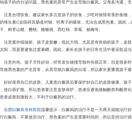
响孩子的内分泌问题，黑色素的异常产生会导致白癜风。父母多沟通，关
意合理饮食。建议家长多注意孩子的饮食，少吃对病情有害的食物，比
的维生素C会阻碍其肠道对铜、锌离子的吸收，无法合成黑色素。因此，
子、鲜枣山楂、樱桃、猕猴桃、西红柿、草莓、杨梅等。
意紫外线辐射。孩子皮肤嫩，抵抗力弱。尤其是有疾病的孩子，皮肤
太阳，而是要避免过度暴晒。因此，家长在孩子的日常生活中要采取适当
意外伤。孩子天性好动，经常发生碰撞导致外伤很正常。但是很多时
导致黑色素的产生异常，从而导致白癜风的出现，所以家长要重视孩子避
好保养自己的皮肤。儿童患白癜风后要保护好自己的皮肤健康。孩子
，使白斑扩散。所以患者要注意皮肤保护，患者应避免接触酚类和酚类化
患者皮肤刺激较大，不利于白癜风的治疗。
合肥白癜风专科医院
温馨提示：白癜风的治疗不是一天两天就能治疗好
疗白癜风，不要放弃治疗。黑色素的产生是需要时间的，所以坚持治疗很