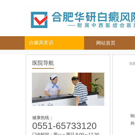
白癜风常识
网站首页
白癜风人群
白癜风部位
医院导航
当
儿童
面部
|
颈部
青少年
四肢
|
男性
头部
女性
背部
老年
儿
响
健康热线：
0551-65733120
外
门诊时间：周一～周日 8:00～17:30