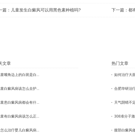
一篇：
儿童发生白癜风可以用黑色素种植吗?
下一篇：
都
点击这里，医生会根据您的具体状况
关文章
热门文章
童嘴角边上的白斑是白...
如何治疗大面积
童白癜风病该怎么去护...
合肥华研治疗
童患白癜风病都会有什...
天气阴晴不定
童有白癜风病该怎么正...
308准分子激
怎么治疗婴儿白癜风病...
腹部白癜风做