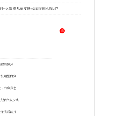
有什么造成儿童皮肤出现白癜风原因?
45
，为您进行更详细的解答 》》
白癜风...
肢端型白癜...
，白癜风患...
光治疗多少钱...
激光后能打...