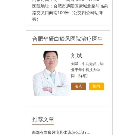
医院地址：合肥市庐阳区蒙城北路与临泉
路交叉口向南100米（公交四公司站牌
旁）
合肥华研白癜风医院治疗医生
孙定英
高汝辉
刘斌
刘斌，中共党员，毕
业于华中科技大学
同...
[详细]
[详细]
[详细]
咨询
咨询
咨询
预约
预约
预约
推荐文章
安
面部有白癜风病具体该怎么治疗...