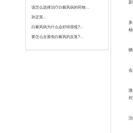
影
该怎么选择治疗白癜风病的药物...
注
孙定英...
多
白癜风病为什么会好转很慢?...
柚
要怎么去避免白癜风的反复?...
注
晒
注
会
好
激
对
治