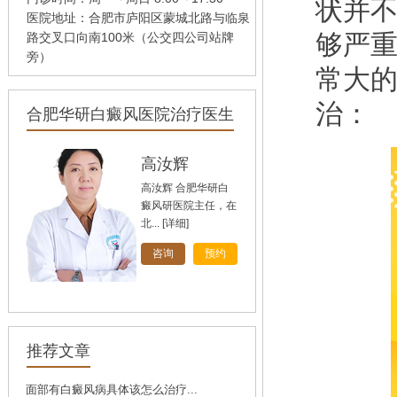
状并
医院地址：合肥市庐阳区蒙城北路与临泉
够严
路交叉口向南100米（公交四公司站牌
旁）
常大
治：
合肥华研白癜风医院治疗医生
孙定英
高汝辉
刘斌
高汝辉 合肥华研白
癜风研医院主任，在
北...
[详细]
[详细]
[详细]
咨询
咨询
咨询
预约
预约
预约
推荐文章
面部有白癜风病具体该怎么治疗...