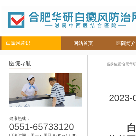
白癜风常识
网站首页
医院简介
白癜风人群
白癜风部位
白癜风常
医院导航
当前位置:
合肥华
儿童
面部
|
颈部
白癜风病因
青少年
四肢
|
白癜风百科
男性
头部
白癜风治疗
女性
背部
白癜风护理
2023-
老年
健康热线：
0551-65733120
白
门诊时间：周一～周日 8:00～17:30