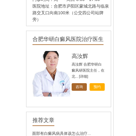
医院地址：合肥市庐阳区蒙城北路与临泉
路交叉口向南100米（公交四公司站牌
旁）
合肥华研白癜风医院治疗医生
孙定英
高汝辉
刘斌
高汝辉 合肥华研白
刘斌，中共党员，毕
癜风研医院主任，在
业于华中科技大学
北...
同...
[详细]
[详细]
[详细]
咨询
咨询
咨询
预约
预约
预约
推荐文章
面部有白癜风病具体该怎么治疗...