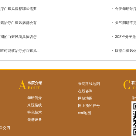
疗白癜风病都哪些需要...
合肥华研治疗
素治疗白癜风病都会有...
天气阴晴不定
期的白癜风病具体该怎...
308准分子激
吃药能够治疗好白癜风...
腹部白癜风做
医院介绍
联
来院路线地图
在线咨询
华研简介
微
网站地图
来院路线
网上预约挂号
特色技术
xml地图
先进设备
公交四