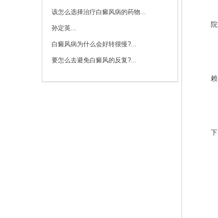
该怎么选择治疗白癜风病的药物...
面
院
孙定英...
白癜风病为什么会好转很慢?...
要怎么去避免白癜风的反复?...
治
赖
每
下
4
阳
5
皮