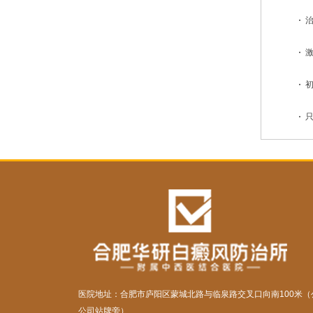
治
激
初
只
医院地址：合肥市庐阳区蒙城北路与临泉路交叉口向南100米（
公司站牌旁）