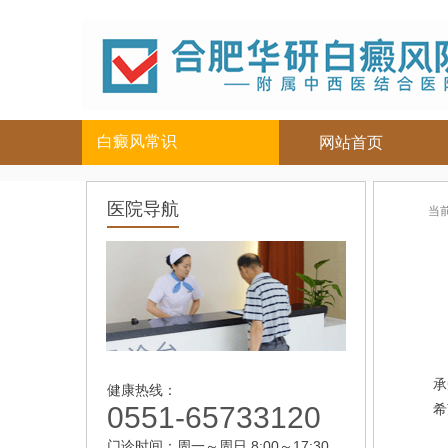
白癜风常识
网站首页
白癜风人群
白癜风部位
医院导航
当
儿童
面部
|
颈部
青少年
四肢
|
男性
头部
女性
背部
老年
脸
承
健康热线：
0551-65733120
希
门诊时间：周一～周日 8:00～17:30