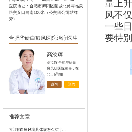
量上
医院地址：合肥市庐阳区蒙城北路与临泉
风不
路交叉口向南100米（公交四公司站牌
旁）
一些
要特别
合肥华研白癜风医院治疗医生
孙定英
高汝辉
刘斌
刘斌，中共党员，毕
业于华中科技大学
同...
[详细]
[详细]
[详细]
咨询
咨询
咨询
预约
预约
预约
推荐文章
面部有白癜风病具体该怎么治疗...