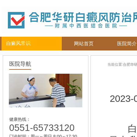
白癜风常识
网站首页
医院简介
白癜风人群
白癜风部位
白癜风常
医院导航
当前位置:
合肥华
儿童
面部
|
颈部
白癜风病因
青少年
四肢
|
白癜风百科
男性
头部
白癜风治疗
女性
背部
白癜风护理
2023-
老年
健康热线：
0551-65733120
白癜
门诊时间：周一～周日 8:00～17:30