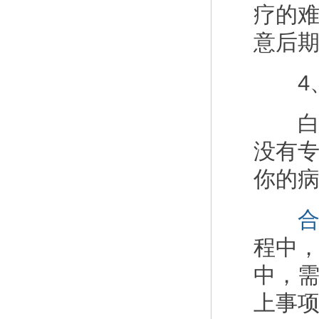
疗的
意后
4、
白癜
没有
你的
程中
中，
上事