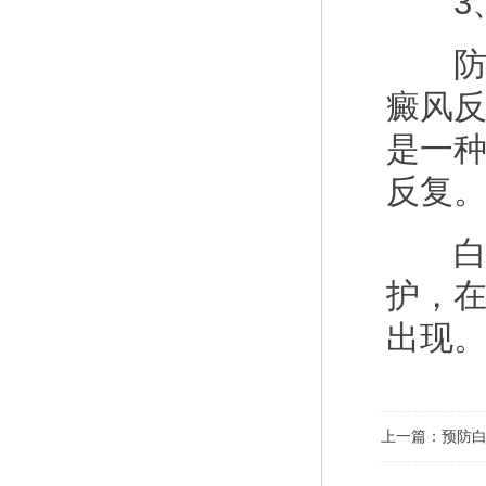
3、
防止
癜风
是一
反复
白癜
护，
出现
上一篇：
预防白