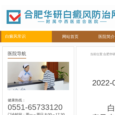
白癜风常识
网站首页
医院简介
白癜风人群
白癜风部位
白癜风常
医院导航
当前位置:
合肥华
儿童
面部
|
颈部
白癜风病因
青少年
四肢
|
白癜风百科
男性
头部
白癜风治疗
女性
背部
白癜风护理
2022-
老年
健康热线：
0551-65733120
白癜
门诊时间：周一～周日 8:00～17:30