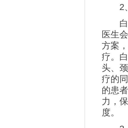
2、
白癜
医生
方案
疗。
头、
疗的
的患
力，
度。