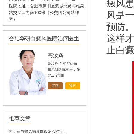
癜风
医院地址：合肥市庐阳区蒙城北路与临泉
风是
路交叉口向南100米（公交四公司站牌
旁）
预防
这样
合肥华研白癜风医院治疗医生
止白癜
孙定英
高汝辉
刘斌
高汝辉 合肥华研白
癜风研医院主任，在
北...
[详细]
[详细]
[详细]
咨询
咨询
咨询
预约
预约
预约
推荐文章
面部有白癜风病具体该怎么治疗...