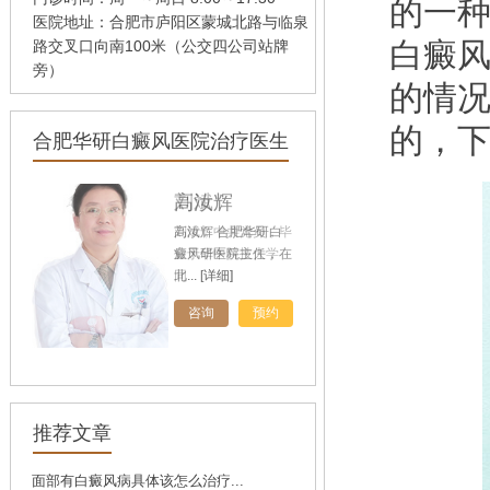
的一
医院地址：合肥市庐阳区蒙城北路与临泉
白癜
路交叉口向南100米（公交四公司站牌
旁）
的情
的，
合肥华研白癜风医院治疗医生
孙定英
高汝辉
刘斌
刘斌，中共党员，毕
业于华中科技大学
同...
[详细]
[详细]
[详细]
咨询
咨询
咨询
预约
预约
预约
推荐文章
面部有白癜风病具体该怎么治疗...