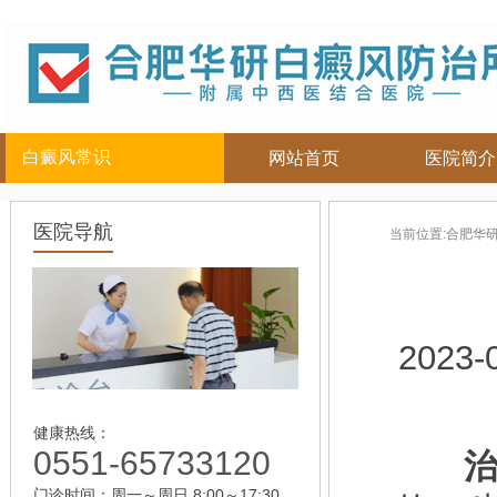
白癜风常识
网站首页
医院简介
白癜风人群
白癜风部位
白癜风常
医院导航
当前位置:
合肥华
儿童
面部
|
颈部
白癜风病因
青少年
四肢
|
白癜风百科
男性
头部
白癜风治疗
女性
背部
白癜风护理
2023-
老年
健康热线：
0551-65733120
治
门诊时间：周一～周日 8:00～17:30